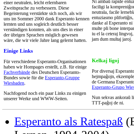
Ni ambaŭ rapide entuzi
einer neutralen, leicht erlernbaren
faciligi la kompreniĝon
Zweitsprache zu verbessern. Diese
neutrala, facile lernebl
Begeisterung verstärkte sich noch, als wir
entuziasmo plifortiĝi
uns im Sommer 2000 dank Esperanto kennen
danke al Esperanto ni 
lernten und uns sogleich deutlich besser
multe pli bone interparo
verständigen konnten, als uns dies in einer
iu el la ceteraj lingvoj
der übrigen Sprachen möglich gewesen
jam dum multaj jaroj.
wäre, die wir viele Jahre lang gelernt hatten.
Einige Links
Kelkaj ligoj
Für verschiedene Esperanto-Organisationen
haben wir Hompages erstellt, z.B. für einige
Por diversaj Esperanto
Fachverbände
des Deutschen Esperanto-
hejmpaĝojn, ekzemple
Bundes sowie für die
Esperanto-Gruppe
de Germana Esperanto
Wiesbaden
.
Esperanto-Grupo Wie
Nachfogend noch ein paar Links zu einigen
Nun sekvas ankoraŭ lig
unserer Werke und WWW-Seiten.
TTT-paĝoj de ni.
Esperanto als Ratespaß
(B