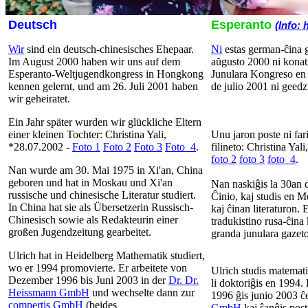
Deutsch
Esperanto
(Info: 
Wir
sind ein deutsch-chinesisches Ehepaar.
Ni
estas german-ĉina 
Im August 2000 haben wir uns auf dem
aŭgusto 2000 ni konati
Esperanto-Weltjugendkongress in Hongkong
Junulara Kongreso en
kennen gelernt, und am 26. Juli 2001 haben
de julio 2001 ni geedz
wir geheiratet.
Ein Jahr später wurden wir glückliche Eltern
einer kleinen Tochter: Christina Yali,
Unu jaron poste ni fari
*28.07.2002 -
Foto 1
Foto 2
Foto 3
Foto_4
.
filineto: Christina Yal
foto 2
foto 3
foto_4
.
Nan wurde am 30. Mai 1975 in Xi'an, China
geboren und hat in Moskau und Xi'an
Nan naskiĝis la 30an 
russische und chinesische Literatur studiert.
Ĉinio, kaj studis en 
In China hat sie als Übersetzerin Russisch-
kaj ĉinan literaturon. 
Chinesisch sowie als Redakteurin einer
tradukistino rusa-ĉina 
großen Jugendzeitung gearbeitet.
granda junulara gazet
Ulrich hat in Heidelberg Mathematik studiert,
wo er 1994 promovierte. Er arbeitete von
Ulrich studis matemat
Dezember 1996 bis Juni 2003 in der
Dr. Dr.
li doktoriĝis en 1994.
Heissmann GmbH
und wechselte dann zur
1996 ĝis junio 2003 
compertis GmbH
(beides
GmbH
kaj ŝanĝis post