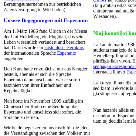
Beratungsunternehmen zur betrieblichen
(kiuj ambaŭ estas kons
Altersversorgung in Wiesbaden).
entreprena maljunaĝa 
Wiesbaden).
Unsere Begegnungen mit Esperanto
Am 1. März 1986 fand Ulrich in der Mensa
Niaj konatiĝoj ku
der Uni Heidelberg ein Flugblatt, das sein
Leben wesentlich verändert und bereichert
La 1an de marto 1986 U
hat. Darin wurde ein
kostenloser Fernkurs
studenta manĝejo de l
der internationalen Sprache
Esperanto
Heidelberg flugfolion,
angeboten.
pliriĉigis lian vivon. E
senpagan koresponda
Den Kurs hatte er zunächst nur aus Neugier
internacia lingvo
Espe
bestellt, aber als er sich die Sprache
Esperanto dann anschaute, war er sofort
La kurson li mendis u
fasziniert von ihrer Einfachheit und
sed kiam li ekvidis la l
Regelmäßigkeit.
ĝia simpleco kaj reg
Nan hörte im November 1999 zufällig im
Chinesischen Radio eine Sendung über
Nan hazarde aŭdis e
Esperanto und entschloss sich sofort, die
elsendon pri Esperant
Sprache zu lernen.
tiam tuj decidis lerni 
Wir beide begeisterten uns rasch für die Idee,
die Verständigung zwischen den Völkern mit